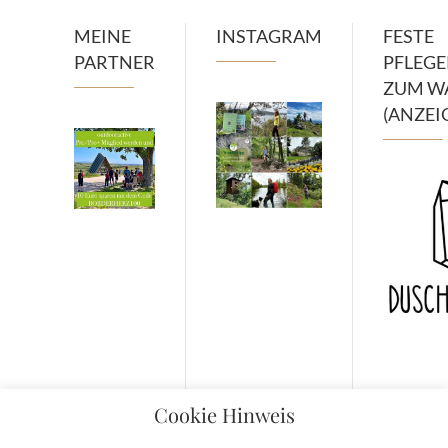
MEINE
INSTAGRAM
FESTE
PARTNER
PFLEG
ZUM W
(ANZEI
Cookie Hinweis