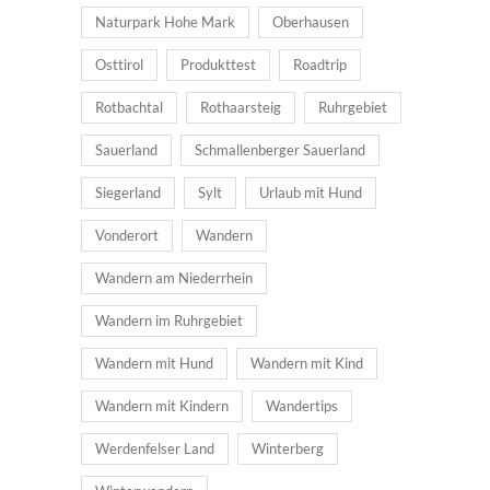
Naturpark Hohe Mark
Oberhausen
Osttirol
Produkttest
Roadtrip
Rotbachtal
Rothaarsteig
Ruhrgebiet
Sauerland
Schmallenberger Sauerland
Siegerland
Sylt
Urlaub mit Hund
Vonderort
Wandern
Wandern am Niederrhein
Wandern im Ruhrgebiet
Wandern mit Hund
Wandern mit Kind
Wandern mit Kindern
Wandertips
Werdenfelser Land
Winterberg