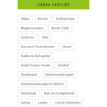
GERNE GESUCHT
Allgäu
Amrum
Ausflugstipps
Bloggerwandern
Border Collie
Canicross
Eifel
Garmisch-Partenkirchen
Haard
Halden im Ruhrgebiet
Halde Prosper Haniel
Heidhof
Hundesport
Hüttenwanderungen
Hüttenwanderungen in Osttirol
Inselurlaub
Kals am Großglockner
Latrop
Laufen
Lienzer Dolomiten