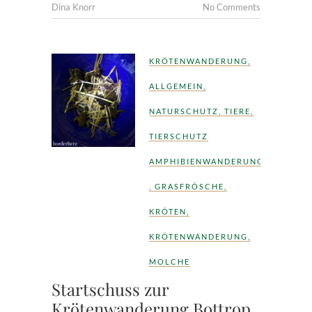
Dina Knorr
No Comments
KRÖTENWANDERUNG
,
ALLGEMEIN
,
NATURSCHUTZ
,
TIERE
,
TIERSCHUTZ
AMPHIBIENWANDERUNG
,
GRASFRÖSCHE
,
KRÖTEN
,
KRÖTENWANDERUNG
,
MOLCHE
Startschuss zur
Krötenwanderung Bottrop