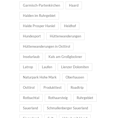
Garmisch-Partenkirchen
Haard
Halden im Ruhrgebiet
Halde Prosper Haniel
Heidhof
Hundesport
Hüttenwanderungen
Hüttenwanderungen in Osttirol
Inselurlaub
Kals am Großglockner
Latrop
Laufen
Lienzer Dolomiten
Naturpark Hohe Mark
Oberhausen
Osttirol
Produkttest
Roadtrip
Rotbachtal
Rothaarsteig
Ruhrgebiet
Sauerland
Schmallenberger Sauerland