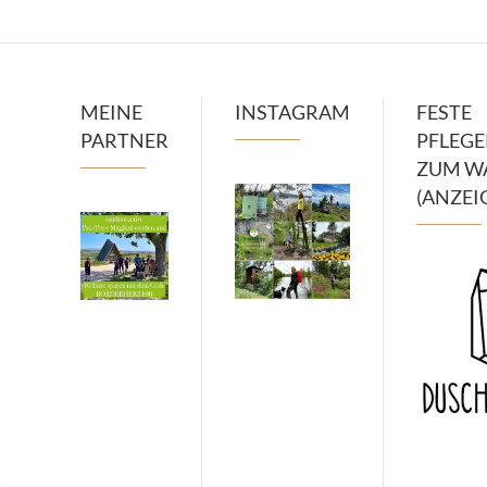
MEINE
INSTAGRAM
FESTE
PARTNER
PFLEG
ZUM W
(ANZEI