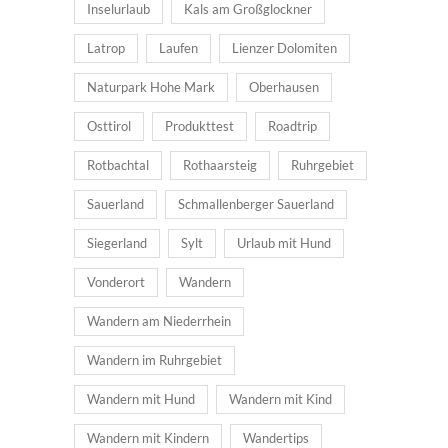
Inselurlaub
Kals am Großglockner
Latrop
Laufen
Lienzer Dolomiten
Naturpark Hohe Mark
Oberhausen
Osttirol
Produkttest
Roadtrip
Rotbachtal
Rothaarsteig
Ruhrgebiet
Sauerland
Schmallenberger Sauerland
Siegerland
Sylt
Urlaub mit Hund
Vonderort
Wandern
Wandern am Niederrhein
Wandern im Ruhrgebiet
Wandern mit Hund
Wandern mit Kind
Wandern mit Kindern
Wandertips