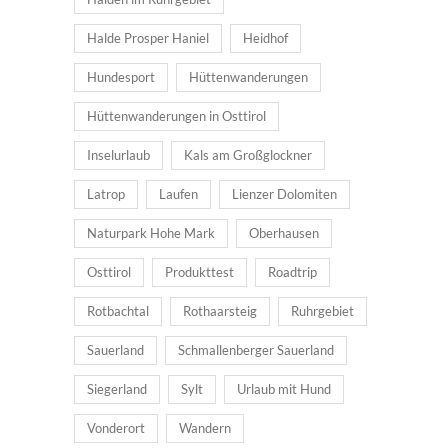
Halde Prosper Haniel
Heidhof
Hundesport
Hüttenwanderungen
Hüttenwanderungen in Osttirol
Inselurlaub
Kals am Großglockner
Latrop
Laufen
Lienzer Dolomiten
Naturpark Hohe Mark
Oberhausen
Osttirol
Produkttest
Roadtrip
Rotbachtal
Rothaarsteig
Ruhrgebiet
Sauerland
Schmallenberger Sauerland
Siegerland
Sylt
Urlaub mit Hund
Vonderort
Wandern