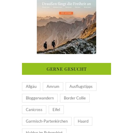
GERNE GESUCHT
Allgäu
Amrum
Ausflugstipps
Bloggerwandern
Border Collie
Canicross
Eifel
Garmisch-Partenkirchen
Haard
Halden im Ruhrgebiet