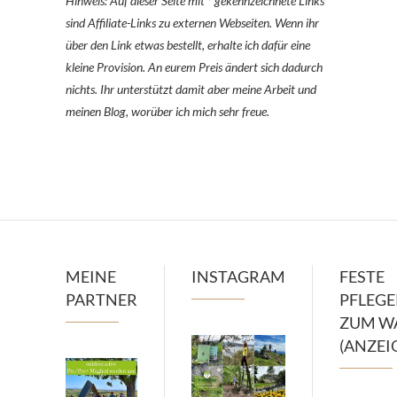
Hinweis: Auf dieser Seite mit * gekennzeichnete Links
sind Affiliate-Links zu externen Webseiten. Wenn ihr
über den Link etwas bestellt, erhalte ich dafür eine
kleine Provision. An eurem Preis ändert sich dadurch
nichts. Ihr unterstützt damit aber meine Arbeit und
meinen Blog, worüber ich mich sehr freue.
MEINE
INSTAGRAM
FESTE
PARTNER
PFLEG
ZUM W
(ANZEI