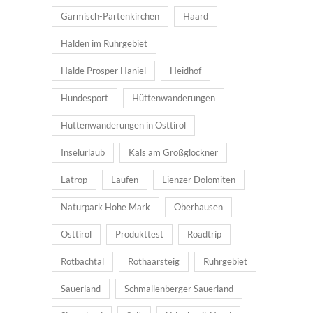
Garmisch-Partenkirchen
Haard
Halden im Ruhrgebiet
Halde Prosper Haniel
Heidhof
Hundesport
Hüttenwanderungen
Hüttenwanderungen in Osttirol
Inselurlaub
Kals am Großglockner
Latrop
Laufen
Lienzer Dolomiten
Naturpark Hohe Mark
Oberhausen
Osttirol
Produkttest
Roadtrip
Rotbachtal
Rothaarsteig
Ruhrgebiet
Sauerland
Schmallenberger Sauerland