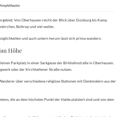
m Amphitheater
hrgebiet. Von Oberhausen reicht der Blick über Duisburg bis Kamp
nkirchen, Bottrop und viel weiter.
möglichkeiten und auch untern herum lässt sich prima wandern.
156m Höhe
einen Parkplatz in einer Sackgasse der Birkhahnstraße in Oberhausen.
rgwerk oder der Kirchhellener Straße nutzen.
Wanderer über verschiedene religiöse Stationen mit Denkmälern aus der
otems, die an dem höchsten Punkt der Halde platziert sind und von dem