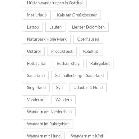
Hüttenwanderungen in Osttirol
Inselurlaub
Kals am Großglockner
Latrop
Laufen
Lienzer Dolomiten
Naturpark Hohe Mark
Oberhausen
Osttirol
Produkttest
Roadtrip
Rotbachtal
Rothaarsteig
Ruhrgebiet
Sauerland
Schmallenberger Sauerland
Siegerland
Sylt
Urlaub mit Hund
Vonderort
Wandern
Wandern am Niederrhein
Wandern im Ruhrgebiet
Wandern mit Hund
Wandern mit Kind