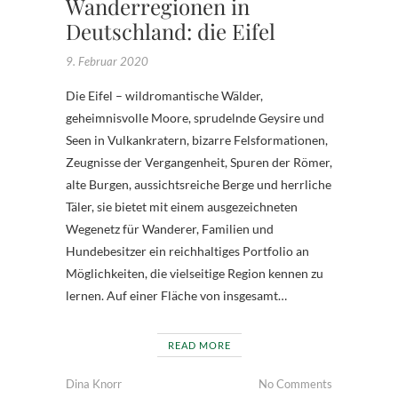
Wanderregionen in
Deutschland: die Eifel
9. Februar 2020
Die Eifel – wildromantische Wälder,
geheimnisvolle Moore, sprudelnde Geysire und
Seen in Vulkankratern, bizarre Felsformationen,
Zeugnisse der Vergangenheit, Spuren der Römer,
alte Burgen, aussichtsreiche Berge und herrliche
Täler, sie bietet mit einem ausgezeichneten
Wegenetz für Wanderer, Familien und
Hundebesitzer ein reichhaltiges Portfolio an
Möglichkeiten, die vielseitige Region kennen zu
lernen. Auf einer Fläche von insgesamt…
READ MORE
Dina Knorr
No Comments