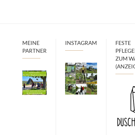
MEINE
INSTAGRAM
FESTE
PARTNER
PFLEG
ZUM W
(ANZEI