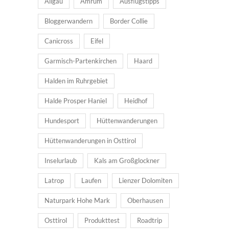
Allgäu
Amrum
Ausflugstipps
Bloggerwandern
Border Collie
Canicross
Eifel
Garmisch-Partenkirchen
Haard
Halden im Ruhrgebiet
Halde Prosper Haniel
Heidhof
Hundesport
Hüttenwanderungen
Hüttenwanderungen in Osttirol
Inselurlaub
Kals am Großglockner
Latrop
Laufen
Lienzer Dolomiten
Naturpark Hohe Mark
Oberhausen
Osttirol
Produkttest
Roadtrip