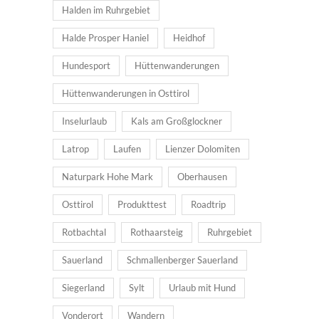
Halden im Ruhrgebiet
Halde Prosper Haniel
Heidhof
Hundesport
Hüttenwanderungen
Hüttenwanderungen in Osttirol
Inselurlaub
Kals am Großglockner
Latrop
Laufen
Lienzer Dolomiten
Naturpark Hohe Mark
Oberhausen
Osttirol
Produkttest
Roadtrip
Rotbachtal
Rothaarsteig
Ruhrgebiet
Sauerland
Schmallenberger Sauerland
Siegerland
Sylt
Urlaub mit Hund
Vonderort
Wandern