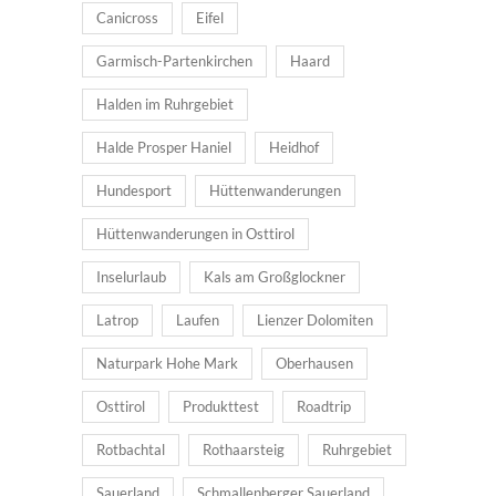
Canicross
Eifel
Garmisch-Partenkirchen
Haard
Halden im Ruhrgebiet
Halde Prosper Haniel
Heidhof
Hundesport
Hüttenwanderungen
Hüttenwanderungen in Osttirol
Inselurlaub
Kals am Großglockner
Latrop
Laufen
Lienzer Dolomiten
Naturpark Hohe Mark
Oberhausen
Osttirol
Produkttest
Roadtrip
Rotbachtal
Rothaarsteig
Ruhrgebiet
Sauerland
Schmallenberger Sauerland