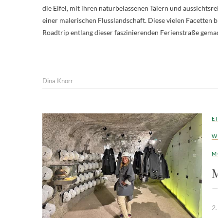
die Eifel, mit ihren naturbelassenen Tälern und aussicht
einer malerischen Flusslandschaft. Diese vielen Facetten
Roadtrip entlang dieser faszinierenden Ferienstraße gem
Dina Knorr
E
W
M
M
–
2.