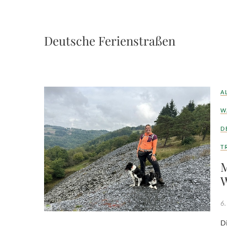
Deutsche Ferienstraßen
A
W
D
T
M
W
6.
Die Moselschiefer-Straße verbindet zwei außergewöhnliche Landstriche –