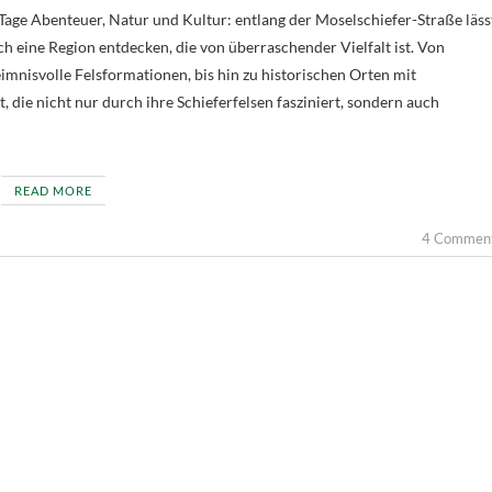
Tage Abenteuer, Natur und Kultur: entlang der Moselschiefer-Straße läss
ch eine Region entdecken, die von überraschender Vielfalt ist. Von
mnisvolle Felsformationen, bis hin zu historischen Orten mit
 die nicht nur durch ihre Schieferfelsen fasziniert, sondern auch
READ MORE
4 Commen