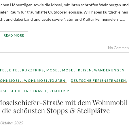
sreichen Höhenzügen sowie die Mosel, mit ihren schroffen Weinbergen und
 bieten Raum für traumhafte Outdoorerlebnisse. Wir haben kürzlich einen
acht und dabei Land und Leute sowie Natur und Kultur kennengelernt.…
READ MORE
No Commen
IFEL
,
EIFEL
,
KURZTRIPS
,
MOSEL
,
MOSEL
,
REISEN
,
WANDERUNGEN
,
OHNMOBIL
,
WOHNMOBILTOUREN
DEUTSCHE FERIENSTRASSEN
,
OSELSCHIEFER-STRASSE
,
ROADTRIP
oselschiefer-Straße mit dem Wohnmobil
 die schönsten Stopps & Stellplätze
 Oktober 2025