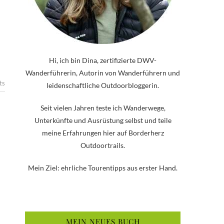
Hi, ich bin Dina, zertifizierte DWV-
Wanderführerin, Autorin von Wanderführern und
ts
leidenschaftliche Outdoorbloggerin.
Seit vielen Jahren teste ich Wanderwege,
Unterkünfte und Ausrüstung selbst und teile
meine Erfahrungen hier auf Borderherz
Outdoortrails.
Mein Ziel: ehrliche Tourentipps aus erster Hand.
MEIN NEUES BUCH