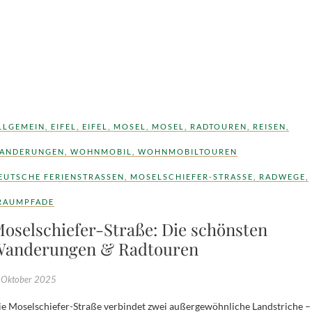
LLGEMEIN
,
EIFEL
,
EIFEL
,
MOSEL
,
MOSEL
,
RADTOUREN
,
REISEN
,
ANDERUNGEN
,
WOHNMOBIL
,
WOHNMOBILTOUREN
EUTSCHE FERIENSTRASSEN
,
MOSELSCHIEFER-STRASSE
,
RADWEGE
,
RAUMPFADE
oselschiefer-Straße: Die schönsten
anderungen & Radtouren
 Oktober 2025