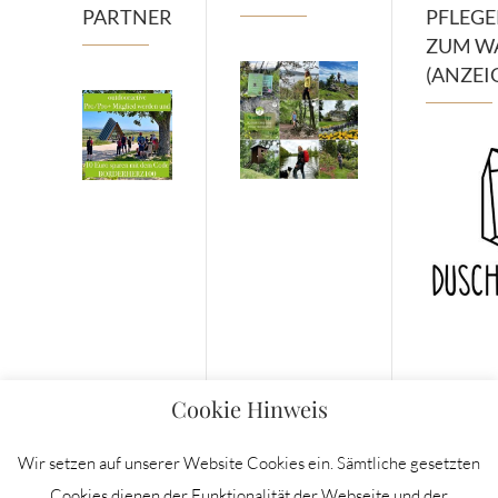
PARTNER
PFLEG
ZUM W
(ANZEI
Cookie Hinweis
Wir setzen auf unserer Website Cookies ein. Sämtliche gesetzten
Cookies dienen der Funktionalität der Webseite und der