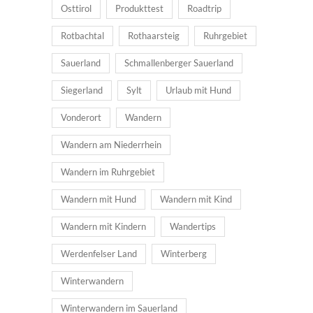
Osttirol
Produkttest
Roadtrip
Rotbachtal
Rothaarsteig
Ruhrgebiet
Sauerland
Schmallenberger Sauerland
Siegerland
Sylt
Urlaub mit Hund
Vonderort
Wandern
Wandern am Niederrhein
Wandern im Ruhrgebiet
Wandern mit Hund
Wandern mit Kind
Wandern mit Kindern
Wandertips
Werdenfelser Land
Winterberg
Winterwandern
Winterwandern im Sauerland