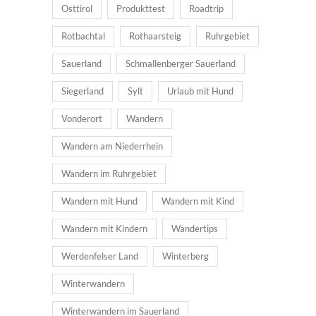
Osttirol
Produkttest
Roadtrip
Rotbachtal
Rothaarsteig
Ruhrgebiet
Sauerland
Schmallenberger Sauerland
Siegerland
Sylt
Urlaub mit Hund
Vonderort
Wandern
Wandern am Niederrhein
Wandern im Ruhrgebiet
Wandern mit Hund
Wandern mit Kind
Wandern mit Kindern
Wandertips
Werdenfelser Land
Winterberg
Winterwandern
Winterwandern im Sauerland