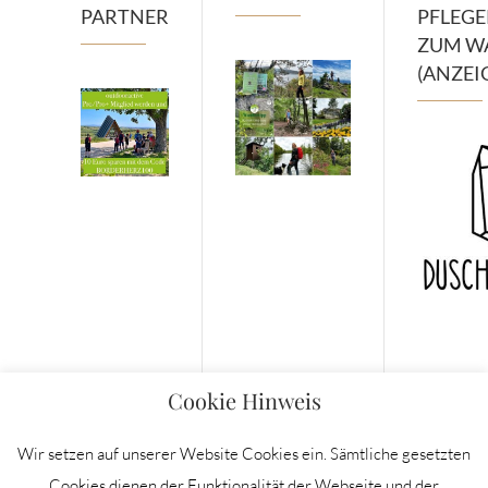
PARTNER
PFLEG
ZUM W
(ANZEI
Cookie Hinweis
Wir setzen auf unserer Website Cookies ein. Sämtliche gesetzten
Cookies dienen der Funktionalität der Webseite und der