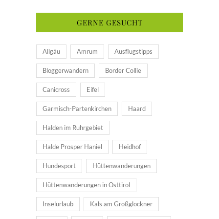
GERNE GESUCHT
Allgäu
Amrum
Ausflugstipps
Bloggerwandern
Border Collie
Canicross
Eifel
Garmisch-Partenkirchen
Haard
Halden im Ruhrgebiet
Halde Prosper Haniel
Heidhof
Hundesport
Hüttenwanderungen
Hüttenwanderungen in Osttirol
Inselurlaub
Kals am Großglockner