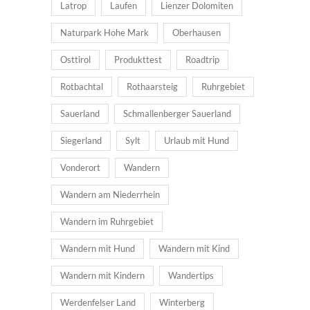
Latrop
Laufen
Lienzer Dolomiten
Naturpark Hohe Mark
Oberhausen
Osttirol
Produkttest
Roadtrip
Rotbachtal
Rothaarsteig
Ruhrgebiet
Sauerland
Schmallenberger Sauerland
Siegerland
Sylt
Urlaub mit Hund
Vonderort
Wandern
Wandern am Niederrhein
Wandern im Ruhrgebiet
Wandern mit Hund
Wandern mit Kind
Wandern mit Kindern
Wandertips
Werdenfelser Land
Winterberg