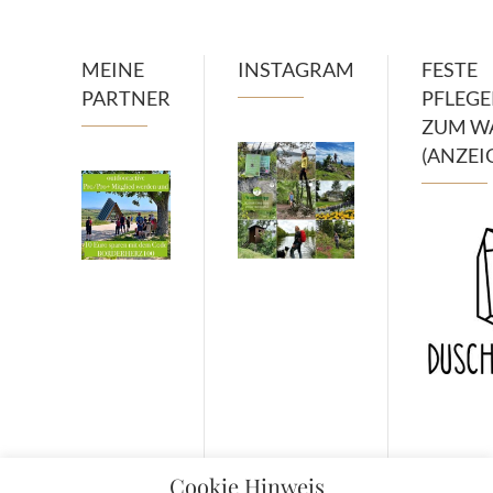
MEINE
INSTAGRAM
FESTE
PARTNER
PFLEG
ZUM W
(ANZEI
Cookie Hinweis