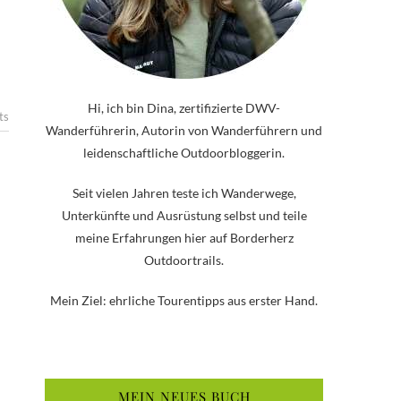
Hi, ich bin Dina, zertifizierte DWV-
ts
Wanderführerin, Autorin von Wanderführern und
leidenschaftliche Outdoorbloggerin.
Seit vielen Jahren teste ich Wanderwege,
Unterkünfte und Ausrüstung selbst und teile
meine Erfahrungen hier auf Borderherz
Outdoortrails.
Mein Ziel: ehrliche Tourentipps aus erster Hand.
MEIN NEUES BUCH