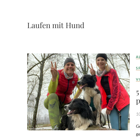
Laufen mit Hund
A
S
V
p
10
Gemütlich Spazierengehen mit Kind und Hund war gestern – jetzt wird
ge