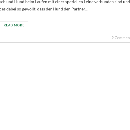
ch und Hund beim Laufen mit einer speziellen Leine verbunden sind und
t es dabei so gewollt, dass der Hund den Partner…
READ MORE
9 Commen