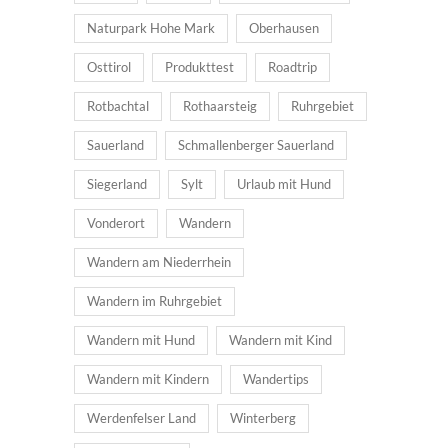
Naturpark Hohe Mark
Oberhausen
Osttirol
Produkttest
Roadtrip
Rotbachtal
Rothaarsteig
Ruhrgebiet
Sauerland
Schmallenberger Sauerland
Siegerland
Sylt
Urlaub mit Hund
Vonderort
Wandern
Wandern am Niederrhein
Wandern im Ruhrgebiet
Wandern mit Hund
Wandern mit Kind
Wandern mit Kindern
Wandertips
Werdenfelser Land
Winterberg