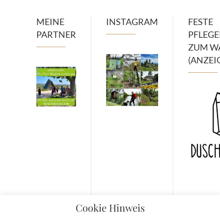
MEINE
INSTAGRAM
FESTE
PARTNER
PFLEG
ZUM W
(ANZEI
Cookie Hinweis