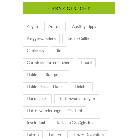
GERNE GESUCHT
Allgäu
Amrum
Ausflugstipps
Bloggerwandern
Border Collie
Canicross
Eifel
Garmisch-Partenkirchen
Haard
Halden im Ruhrgebiet
Halde Prosper Haniel
Heidhof
Hundesport
Hüttenwanderungen
Hüttenwanderungen in Osttirol
Inselurlaub
Kals am Großglockner
Latrop
Laufen
Lienzer Dolomiten