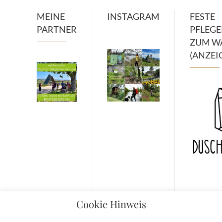
MEINE
INSTAGRAM
FESTE
PARTNER
PFLEG
ZUM W
(ANZEI
Cookie Hinweis