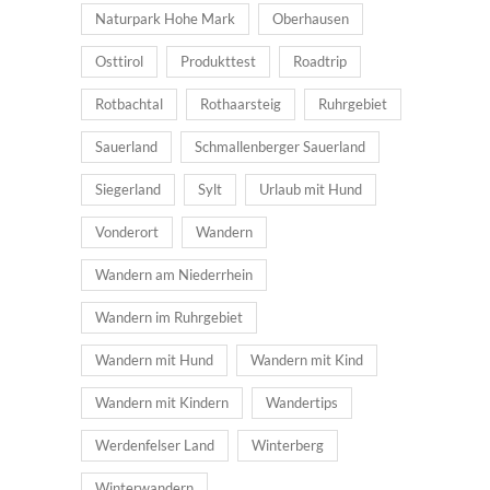
Naturpark Hohe Mark
Oberhausen
Osttirol
Produkttest
Roadtrip
Rotbachtal
Rothaarsteig
Ruhrgebiet
Sauerland
Schmallenberger Sauerland
Siegerland
Sylt
Urlaub mit Hund
Vonderort
Wandern
Wandern am Niederrhein
Wandern im Ruhrgebiet
Wandern mit Hund
Wandern mit Kind
Wandern mit Kindern
Wandertips
Werdenfelser Land
Winterberg
Winterwandern