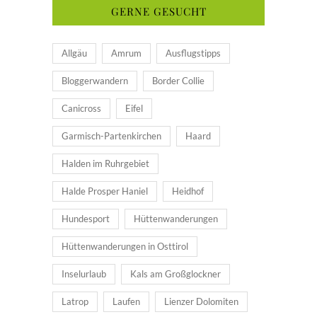
GERNE GESUCHT
Allgäu
Amrum
Ausflugstipps
Bloggerwandern
Border Collie
Canicross
Eifel
Garmisch-Partenkirchen
Haard
Halden im Ruhrgebiet
Halde Prosper Haniel
Heidhof
Hundesport
Hüttenwanderungen
Hüttenwanderungen in Osttirol
Inselurlaub
Kals am Großglockner
Latrop
Laufen
Lienzer Dolomiten