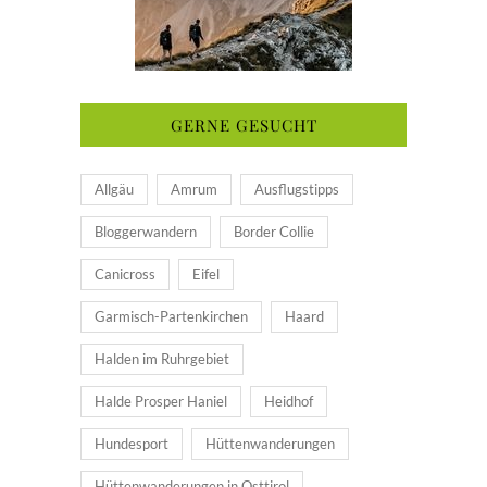
GERNE GESUCHT
Allgäu
Amrum
Ausflugstipps
Bloggerwandern
Border Collie
Canicross
Eifel
Garmisch-Partenkirchen
Haard
Halden im Ruhrgebiet
Halde Prosper Haniel
Heidhof
Hundesport
Hüttenwanderungen
Hüttenwanderungen in Osttirol