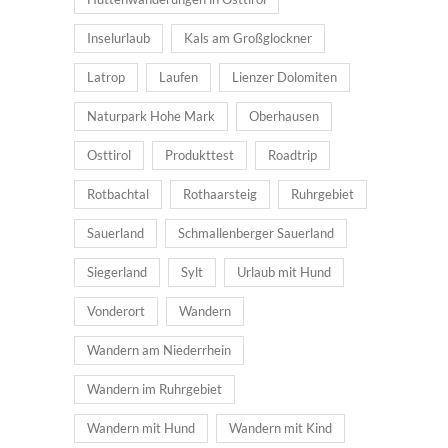
Inselurlaub
Kals am Großglockner
Latrop
Laufen
Lienzer Dolomiten
Naturpark Hohe Mark
Oberhausen
Osttirol
Produkttest
Roadtrip
Rotbachtal
Rothaarsteig
Ruhrgebiet
Sauerland
Schmallenberger Sauerland
Siegerland
Sylt
Urlaub mit Hund
Vonderort
Wandern
Wandern am Niederrhein
Wandern im Ruhrgebiet
Wandern mit Hund
Wandern mit Kind