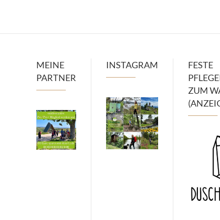
MEINE
INSTAGRAM
FESTE
PARTNER
PFLEG
ZUM W
(ANZEI