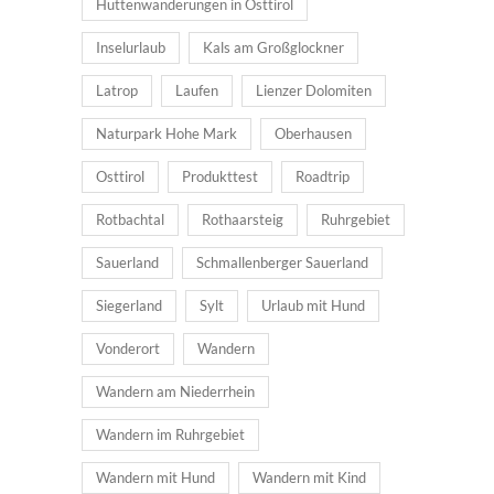
Hüttenwanderungen in Osttirol
Inselurlaub
Kals am Großglockner
Latrop
Laufen
Lienzer Dolomiten
Naturpark Hohe Mark
Oberhausen
Osttirol
Produkttest
Roadtrip
Rotbachtal
Rothaarsteig
Ruhrgebiet
Sauerland
Schmallenberger Sauerland
Siegerland
Sylt
Urlaub mit Hund
Vonderort
Wandern
Wandern am Niederrhein
Wandern im Ruhrgebiet
Wandern mit Hund
Wandern mit Kind