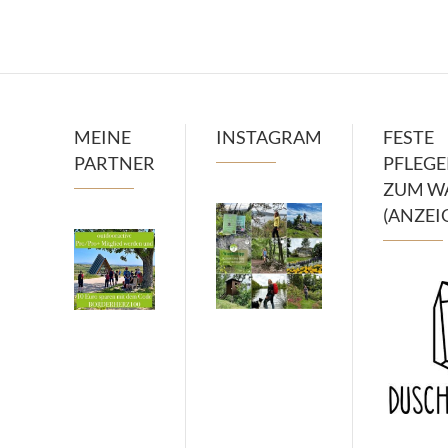
MEINE
INSTAGRAM
FESTE
PARTNER
PFLEG
ZUM W
(ANZEI