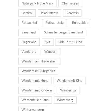
Naturpark Hohe Mark
Oberhausen
Osttirol
Produkttest
Roadtrip
Rotbachtal
Rothaarsteig
Ruhrgebiet
Sauerland
Schmallenberger Sauerland
Siegerland
Sylt
Urlaub mit Hund
Vonderort
Wandern
Wandern am Niederrhein
Wandern im Ruhrgebiet
Wandern mit Hund
Wandern mit Kind
Wandern mit Kindern
Wandertips
Werdenfelser Land
Winterberg
Winterwandern