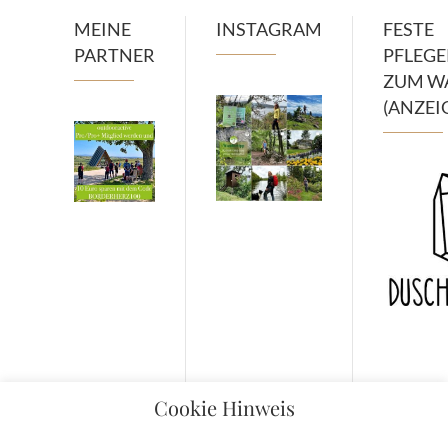
MEINE
INSTAGRAM
FESTE
PARTNER
PFLEG
ZUM W
(ANZEI
Cookie Hinweis