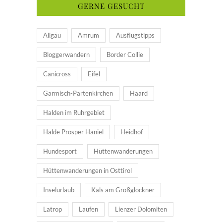
GERNE GESUCHT
Allgäu
Amrum
Ausflugstipps
Bloggerwandern
Border Collie
Canicross
Eifel
Garmisch-Partenkirchen
Haard
Halden im Ruhrgebiet
Halde Prosper Haniel
Heidhof
Hundesport
Hüttenwanderungen
Hüttenwanderungen in Osttirol
Inselurlaub
Kals am Großglockner
Latrop
Laufen
Lienzer Dolomiten