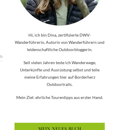
Hi, ich bin Dina, zertifizierte DWV-
Wanderführerin, Autorin von Wanderführern und
leidenschaftliche Outdoorbloggerin.
ts
Seit vielen Jahren teste ich Wanderwege,
Unterkünfte und Ausrüstung selbst und teile
meine Erfahrungen hier auf Borderherz
Outdoortrails.
Mein Ziel: ehrliche Tourentipps aus erster Hand.
MEIN NEUES BUCH