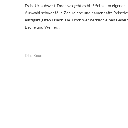
Es ist Urlaubszeit. Doch wo geht es hin? Selbst im eigenen Land haben wir so vielseitige Urlaubs- und Wanderregionen, dass die
Auswahl schwer fällt. Zahlreiche und namenhafte Reisede
einzigartigsten Erlebnisse. Doch wer wirklich einen Geh
Bäche und Weiher…
Dina Knorr