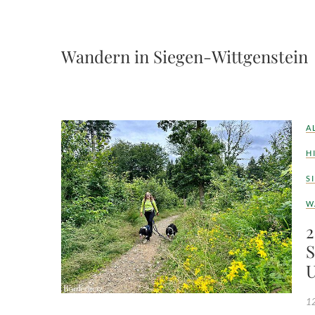
Wandern in Siegen-Wittgenstein
A
H
S
W
2
S
U
12