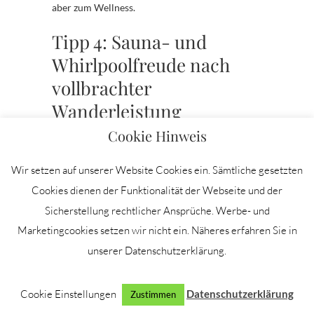
aber zum Wellness.
Tipp 4: Sauna- und
Whirlpoolfreude nach
vollbrachter
Wanderleistung
Cookie Hinweis
Was gibt es Besseres als nach dem Wandern die
Füße hochzulegen und zu entspannen?! Das
Wir setzen auf unserer Website Cookies ein. Sämtliche gesetzten
Okelmann’s hat in dieser Hinsicht optimal für
Cookies dienen der Funktionalität der Webseite und der
seine Gäste vorgesorgt. Ein Saunawagen im
Tinyhouse Stil und ein Outdoorwhirlpool sind
Sicherstellung rechtlicher Ansprüche. Werbe- und
ideal, um nach dem Wandern zu relaxen.
Marketingcookies setzen wir nicht ein. Näheres erfahren Sie in
unserer Datenschutzerklärung.
Cookie Einstellungen
Datenschutzerklärung
Zustimmen