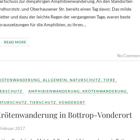
artschuss zur diesjährigen Amphibienwanderung. An den Standorten
ndhorststr. und Oberhausener Str. bereits einen Tag davor. Das milde
tter und dazu der leichte Regen der vergangenen Tage, waren beste
raussetzungen für die Amphibien, zu ihren…
READ MORE
No Commen
RÖTENWANDERUNG
,
ALLGEMEIN
,
NATURSCHUTZ
,
TIERE
,
IERSCHUTZ
AMPHIBIENWANDERUNG
,
KRÖTENWANDERUNG
,
ATURSCHUTZ
,
TIERSCHUTZ
,
VONDERORT
rötenwanderung in Bottrop-Vonderort
 Februar 2017