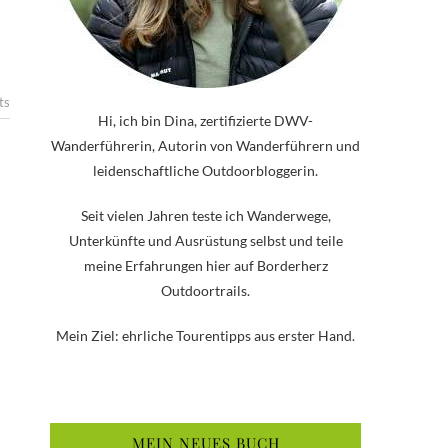
ts
Hi, ich bin Dina, zertifizierte DWV-
Wanderführerin, Autorin von Wanderführern und
leidenschaftliche Outdoorbloggerin.
Seit vielen Jahren teste ich Wanderwege,
Unterkünfte und Ausrüstung selbst und teile
meine Erfahrungen hier auf Borderherz
Outdoortrails.
Mein Ziel: ehrliche Tourentipps aus erster Hand.
MEIN NEUES BUCH