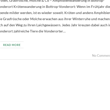
röten, Grasfrösche, Molche & Co – Amphibienwanderung in Bottrop-
onderort Krötenwanderung in Bottrop-Vonderort: Wenn im Frühjahr die
ende milder werden, ist es wieder soweit. Kröten und andere Amphibie
ie Grasfrösche oder Molche erwachen aus ihrer Winterruhe und machen
ch auf den Weg zu ihren Laichgewässern. Jedes Jahr kreuzen dabei auch i
nderort zahlreiche Tiere die Vonderorter…
READ MORE
No Commen