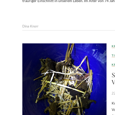
trauriger Einschnitt in unserem Leben. Im Alter von 74 J
Dina Knorr
K
T
K
S
V
22
Kr
Vo