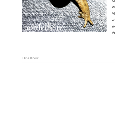
K
V
Ab
w
si
Vo
Dina Knorr