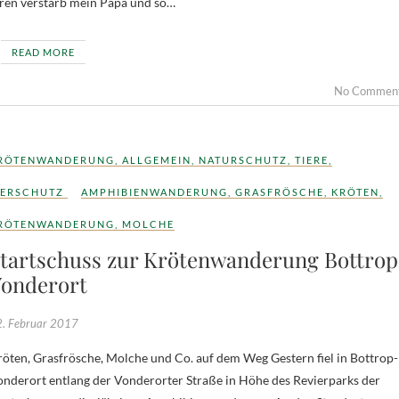
ahren verstarb mein Papa und so…
READ MORE
No Commen
RÖTENWANDERUNG
,
ALLGEMEIN
,
NATURSCHUTZ
,
TIERE
,
IERSCHUTZ
AMPHIBIENWANDERUNG
,
GRASFRÖSCHE
,
KRÖTEN
,
RÖTENWANDERUNG
,
MOLCHE
tartschuss zur Krötenwanderung Bottrop
onderort
. Februar 2017
öten, Grasfrösche, Molche und Co. auf dem Weg Gestern fiel in Bottrop-
nderort entlang der Vonderorter Straße in Höhe des Revierparks der