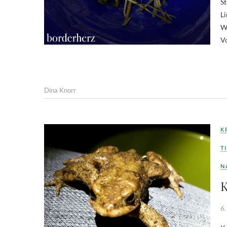
St
Li
We
Vo
Dina Knorr
K
T
N
K
6.