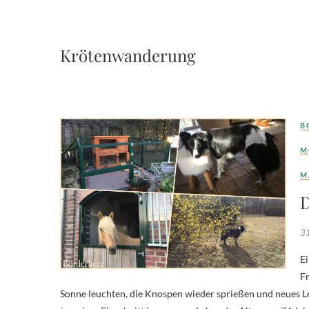
Krötenwanderung
B
M
M
D
31
Ein Monat mit gemischten Gefühlen Schön fing er an der März, der
Fr
Sonne leuchten, die Knospen wieder sprießen und neues Le