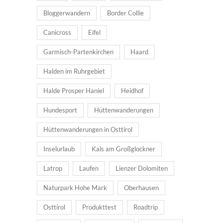
Bloggerwandern
Border Collie
Canicross
Eifel
Garmisch-Partenkirchen
Haard
Halden im Ruhrgebiet
Halde Prosper Haniel
Heidhof
Hundesport
Hüttenwanderungen
Hüttenwanderungen in Osttirol
Inselurlaub
Kals am Großglockner
Latrop
Laufen
Lienzer Dolomiten
Naturpark Hohe Mark
Oberhausen
Osttirol
Produkttest
Roadtrip