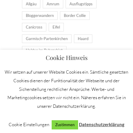
Allgäu
Amrum
Ausflugstipps
Bloggerwandern
Border Collie
Canicross
Eifel
Garmisch-Partenkirchen
Haard
Halden im Ruhrgebiet
Cookie Hinweis
Halde Prosper Haniel
Heidhof
Wir setzen auf unserer Website Cookies ein. Sämtliche gesetzten
Hundesport
Hüttenwanderungen
Cookies dienen der Funktionalität der Webseite und der
Hüttenwanderungen in Osttirol
Sicherstellung rechtlicher Ansprüche. Werbe- und
Inselurlaub
Kals am Großglockner
Marketingcookies setzen wir nicht ein. Näheres erfahren Sie in
unserer Datenschutzerklärung.
Latrop
Laufen
Lienzer Dolomiten
Naturpark Hohe Mark
Oberhausen
Cookie Einstellungen
Datenschutzerklärung
Zustimmen
Osttirol
Produkttest
Roadtrip