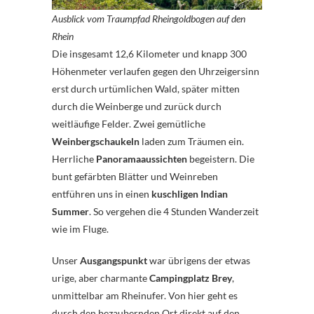
Ausblick vom Traumpfad Rheingoldbogen auf den
Rhein
Die insgesamt 12,6 Kilometer und knapp 300
Höhenmeter verlaufen gegen den Uhrzeigersinn
erst durch urtümlichen Wald, später mitten
durch die Weinberge und zurück durch
weitläufige Felder. Zwei gemütliche
Weinbergschaukeln
laden zum Träumen ein.
Herrliche
Panoramaaussichten
begeistern. Die
bunt gefärbten Blätter und Weinreben
entführen uns in einen
kuschligen Indian
Summer
. So vergehen die 4 Stunden Wanderzeit
wie im Fluge.
Unser
Ausgangspunkt
war übrigens der etwas
urige, aber charmante
Campingplatz Brey
,
unmittelbar am Rheinufer. Von hier geht es
durch den bezaubernden Ort direkt auf den