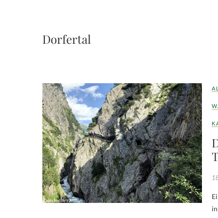
Dorfertal
A
W
K
D
T
18
Ein Tal das Geschichte schrieb Einst sollte eine 222 Meter hohe Staumauer
in