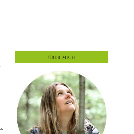
ÜBER MICH
L
,
o.