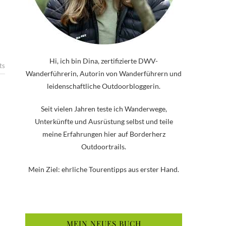
Hi, ich bin Dina, zertifizierte DWV-
ts
Wanderführerin, Autorin von Wanderführern und
leidenschaftliche Outdoorbloggerin.
Seit vielen Jahren teste ich Wanderwege,
Unterkünfte und Ausrüstung selbst und teile
meine Erfahrungen hier auf Borderherz
Outdoortrails.
Mein Ziel: ehrliche Tourentipps aus erster Hand.
MEIN NEUES BUCH