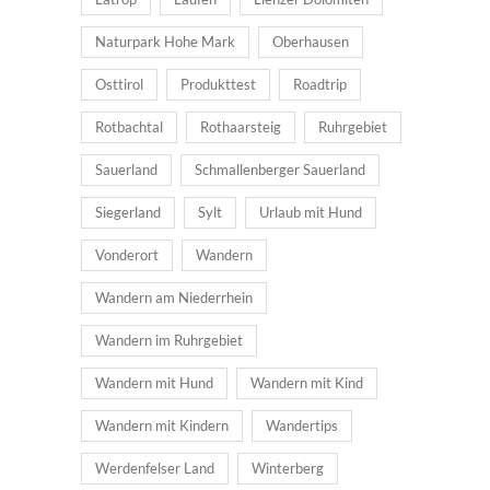
Naturpark Hohe Mark
Oberhausen
Osttirol
Produkttest
Roadtrip
Rotbachtal
Rothaarsteig
Ruhrgebiet
Sauerland
Schmallenberger Sauerland
Siegerland
Sylt
Urlaub mit Hund
Vonderort
Wandern
Wandern am Niederrhein
Wandern im Ruhrgebiet
Wandern mit Hund
Wandern mit Kind
Wandern mit Kindern
Wandertips
Werdenfelser Land
Winterberg