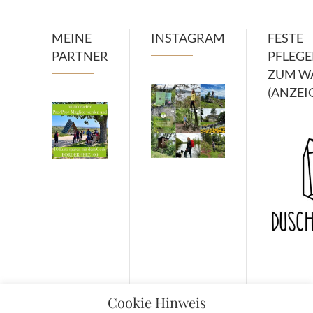
MEINE
INSTAGRAM
FESTE
PARTNER
PFLEG
ZUM W
(ANZEI
Cookie Hinweis