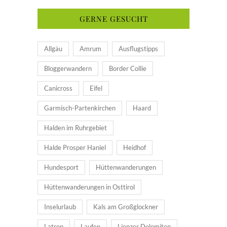
GERNE GESUCHT
Allgäu
Amrum
Ausflugstipps
Bloggerwandern
Border Collie
Canicross
Eifel
Garmisch-Partenkirchen
Haard
Halden im Ruhrgebiet
Halde Prosper Haniel
Heidhof
Hundesport
Hüttenwanderungen
Hüttenwanderungen in Osttirol
Inselurlaub
Kals am Großglockner
Latrop
Laufen
Lienzer Dolomiten