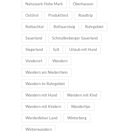
Naturpark Hohe Mark
Oberhausen
Osttirol
Produkttest
Roadtrip
Rotbachtal
Rothaarsteig
Ruhrgebiet
Sauerland
Schmallenberger Sauerland
Siegerland
Sylt
Urlaub mit Hund
Vonderort
Wandern
Wandern am Niederrhein
Wandern im Ruhrgebiet
Wandern mit Hund
Wandern mit Kind
Wandern mit Kindern
Wandertips
Werdenfelser Land
Winterberg
Winterwandern