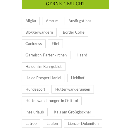
GERNE GESUCHT
Allgäu
Amrum
Ausflugstipps
Bloggerwandern
Border Collie
Canicross
Eifel
Garmisch-Partenkirchen
Haard
Halden im Ruhrgebiet
Halde Prosper Haniel
Heidhof
Hundesport
Hüttenwanderungen
Hüttenwanderungen in Osttirol
Inselurlaub
Kals am Großglockner
Latrop
Laufen
Lienzer Dolomiten