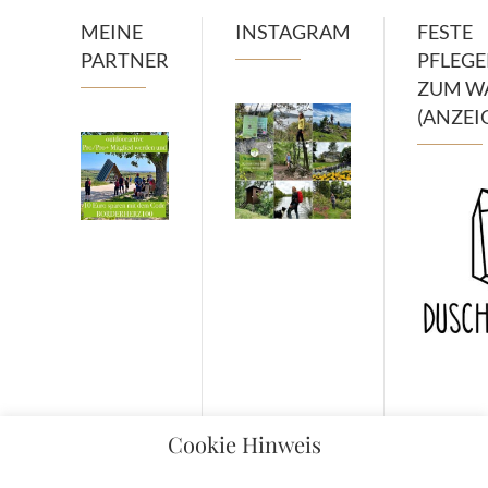
MEINE
INSTAGRAM
FESTE
PARTNER
PFLEG
ZUM W
(ANZEI
Cookie Hinweis