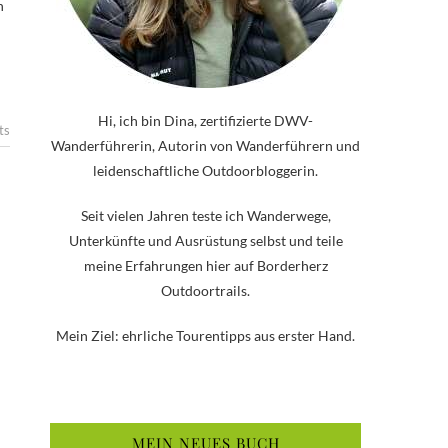
n
Hi, ich bin Dina, zertifizierte DWV-
ts
Wanderführerin, Autorin von Wanderführern und
leidenschaftliche Outdoorbloggerin.
Seit vielen Jahren teste ich Wanderwege,
Unterkünfte und Ausrüstung selbst und teile
meine Erfahrungen hier auf Borderherz
Outdoortrails.
Mein Ziel: ehrliche Tourentipps aus erster Hand.
MEIN NEUES BUCH