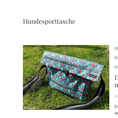
Hundesporttasche
A
N
O
D
n
8.
Eine Eigenkreation nach individuellem Bedürfnis Schon lange habe ich mit
de