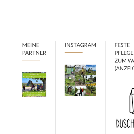
MEINE
INSTAGRAM
FESTE
PARTNER
PFLEG
ZUM W
(ANZEI