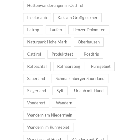
Hüttenwanderungen in Osttirol
Inselurlaub
Kals am Großglockner
Latrop
Laufen
Lienzer Dolomiten
Naturpark Hohe Mark
Oberhausen
Osttirol
Produkttest
Roadtrip
Rotbachtal
Rothaarsteig
Ruhrgebiet
Sauerland
Schmallenberger Sauerland
Siegerland
Sylt
Urlaub mit Hund
Vonderort
Wandern
Wandern am Niederrhein
Wandern im Ruhrgebiet
Wandern mit Hund
Wandern mit Kind