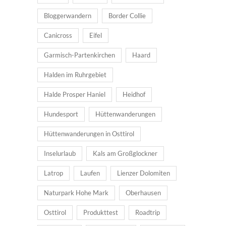
Bloggerwandern
Border Collie
Canicross
Eifel
Garmisch-Partenkirchen
Haard
Halden im Ruhrgebiet
Halde Prosper Haniel
Heidhof
Hundesport
Hüttenwanderungen
Hüttenwanderungen in Osttirol
Inselurlaub
Kals am Großglockner
Latrop
Laufen
Lienzer Dolomiten
Naturpark Hohe Mark
Oberhausen
Osttirol
Produkttest
Roadtrip