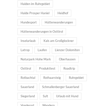
Halden im Ruhrgebiet
Halde Prosper Haniel
Heidhof
Hundesport
Hüttenwanderungen
Hüttenwanderungen in Osttirol
Inselurlaub
Kals am Großglockner
Latrop
Laufen
Lienzer Dolomiten
Naturpark Hohe Mark
Oberhausen
Osttirol
Produkttest
Roadtrip
Rotbachtal
Rothaarsteig
Ruhrgebiet
Sauerland
Schmallenberger Sauerland
Siegerland
Sylt
Urlaub mit Hund
Vonderort
Wandern