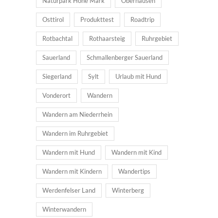
Naturpark Hohe Mark
Oberhausen
Osttirol
Produkttest
Roadtrip
Rotbachtal
Rothaarsteig
Ruhrgebiet
Sauerland
Schmallenberger Sauerland
Siegerland
Sylt
Urlaub mit Hund
Vonderort
Wandern
Wandern am Niederrhein
Wandern im Ruhrgebiet
Wandern mit Hund
Wandern mit Kind
Wandern mit Kindern
Wandertips
Werdenfelser Land
Winterberg
Winterwandern