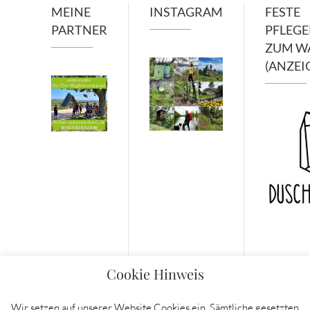
MEINE
INSTAGRAM
FESTE
PARTNER
PFLEG
ZUM W
(ANZEI
Cookie Hinweis
Wir setzen auf unserer Website Cookies ein. Sämtliche gesetzten