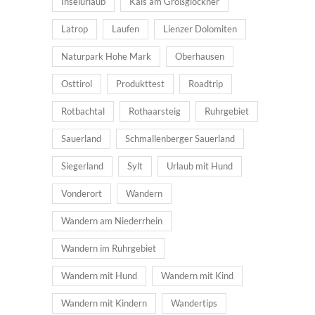
Inselurlaub
Kals am Großglockner
Latrop
Laufen
Lienzer Dolomiten
Naturpark Hohe Mark
Oberhausen
Osttirol
Produkttest
Roadtrip
Rotbachtal
Rothaarsteig
Ruhrgebiet
Sauerland
Schmallenberger Sauerland
Siegerland
Sylt
Urlaub mit Hund
Vonderort
Wandern
Wandern am Niederrhein
Wandern im Ruhrgebiet
Wandern mit Hund
Wandern mit Kind
Wandern mit Kindern
Wandertips