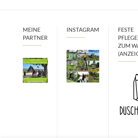
MEINE
INSTAGRAM
FESTE
PARTNER
PFLEG
ZUM W
(ANZEI