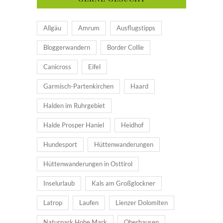
Allgäu
Amrum
Ausflugstipps
Bloggerwandern
Border Collie
Canicross
Eifel
Garmisch-Partenkirchen
Haard
Halden im Ruhrgebiet
Halde Prosper Haniel
Heidhof
Hundesport
Hüttenwanderungen
Hüttenwanderungen in Osttirol
Inselurlaub
Kals am Großglockner
Latrop
Laufen
Lienzer Dolomiten
Naturpark Hohe Mark
Oberhausen