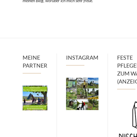
meinen Blog, worüber ich mich sehr freue.
MEINE
INSTAGRAM
FESTE
PARTNER
PFLEG
ZUM W
(ANZEI