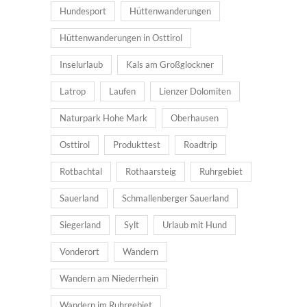
Hundesport
Hüttenwanderungen
Hüttenwanderungen in Osttirol
Inselurlaub
Kals am Großglockner
Latrop
Laufen
Lienzer Dolomiten
Naturpark Hohe Mark
Oberhausen
Osttirol
Produkttest
Roadtrip
Rotbachtal
Rothaarsteig
Ruhrgebiet
Sauerland
Schmallenberger Sauerland
Siegerland
Sylt
Urlaub mit Hund
Vonderort
Wandern
Wandern am Niederrhein
Wandern im Ruhrgebiet