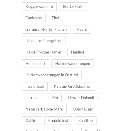
Bloggerwandern
Border Collie
Canicross
Eifel
Garmisch-Partenkirchen
Haard
Halden im Ruhrgebiet
Halde Prosper Haniel
Heidhof
Hundesport
Hüttenwanderungen
Hüttenwanderungen in Osttirol
Inselurlaub
Kals am Großglockner
Latrop
Laufen
Lienzer Dolomiten
Naturpark Hohe Mark
Oberhausen
Osttirol
Produkttest
Roadtrip