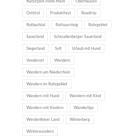
Naturpark Hohe Mark
Oberhausen
Osttirol
Produkttest
Roadtrip
Rotbachtal
Rothaarsteig
Ruhrgebiet
Sauerland
Schmallenberger Sauerland
Siegerland
Sylt
Urlaub mit Hund
Vonderort
Wandern
Wandern am Niederrhein
Wandern im Ruhrgebiet
Wandern mit Hund
Wandern mit Kind
Wandern mit Kindern
Wandertips
Werdenfelser Land
Winterberg
Winterwandern