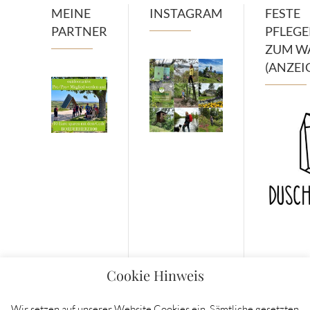
MEINE
INSTAGRAM
FESTE
PARTNER
PFLEG
ZUM W
(ANZEI
Cookie Hinweis
Wir setzen auf unserer Website Cookies ein. Sämtliche gesetzten