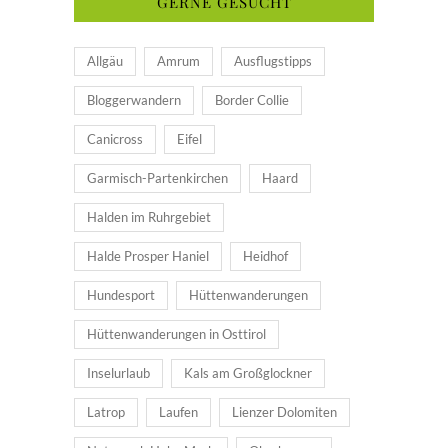
GERNE GESUCHT
Allgäu
Amrum
Ausflugstipps
Bloggerwandern
Border Collie
Canicross
Eifel
Garmisch-Partenkirchen
Haard
Halden im Ruhrgebiet
Halde Prosper Haniel
Heidhof
Hundesport
Hüttenwanderungen
Hüttenwanderungen in Osttirol
Inselurlaub
Kals am Großglockner
Latrop
Laufen
Lienzer Dolomiten