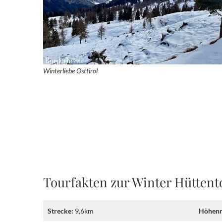
Winterliebe Osttirol
Tourfakten zur Winter Hüttento
Strecke:
9,6km
Höhenm