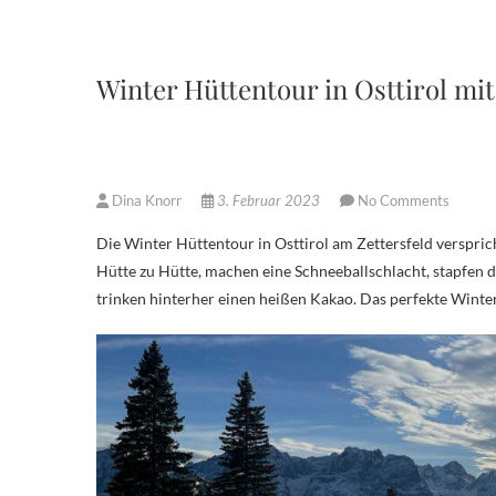
Winter Hüttentour in Osttirol mi
Dina Knorr
3. Februar 2023
No Comments
Die Winter Hüttentour in Osttirol am Zettersfeld verspricht pures Schneevergnügen für die ganze Familie. Wir wandern fröhlich von
Hütte zu Hütte, machen eine Schneeballschlacht, stapfen 
trinken hinterher einen heißen Kakao. Das perfekte Winte