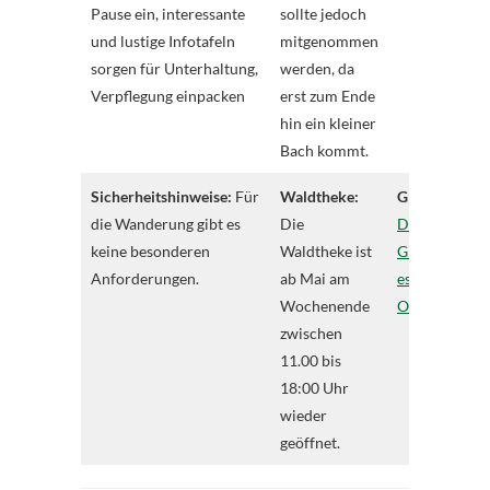
Pause ein, interessante
sollte jedoch
und lustige Infotafeln
mitgenommen
sorgen für Unterhaltung,
werden, da
Verpflegung einpacken
erst zum Ende
hin ein kleiner
Bach kommt.
Sicherheitshinweise:
Für
Waldtheke:
GPS-Track:
z
die Wanderung gibt es
Die
Download de
keine besonderen
Waldtheke ist
GPS-Tracks g
Anforderungen.
ab Mai am
es auf
Wochenende
Outdooractive
zwischen
11.00 bis
18:00 Uhr
wieder
geöffnet.