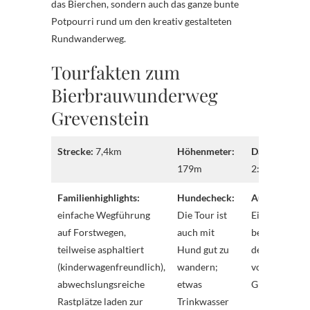
das Bierchen, sondern auch das ganze bunte
Potpourri rund um den kreativ gestalteten
Rundwanderweg.
Tourfakten zum
Bierbrauwunderweg
Grevenstein
Strecke:
7,4km
Höhenmeter:
Dauer:
etwa
179m
2:04 Std.
Familienhighlights:
Hundecheck:
Ausgangspun
einfache Wegführung
Die Tour ist
Ein Parkplatz
auf Forstwegen,
auch mit
befindet sich 
teilweise asphaltiert
Hund gut zu
der Ortsmitte
(kinderwagenfreundlich),
wandern;
von
abwechslungsreiche
etwas
Grevenstein.
Rastplätze laden zur
Trinkwasser