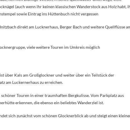
ocknägel (auch wenn ihr keinen klassischen Wanderstock aus Holz habt, i
tenstempel sowie Eintrag ins Hüttenbuch nicht vergessen
dnitzbach direkt am Lucknerhaus, Berger Bach und weitere Quellflüsse a
locknergruppe, viele weitere Touren im Umkreis möglich
ist über Kals am Großglockner und weiter über ein Teilstück der
atz am Luckernerhaus zu erreichen.
l schöner Touren in einer traumhaften Bergkulisse. Vom Parkplatz aus
erhütte erkennen, die ebenso ein beliebtes Wanderziel ist.
det sich zunächst vom schönen Glocknerblick ab und steigt einen kleine