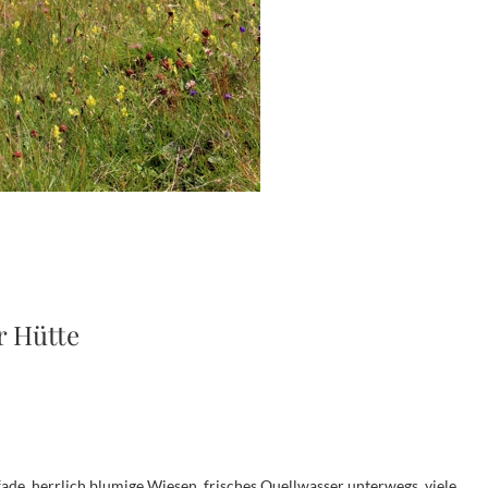
r Hütte
ade, herrlich blumige Wiesen, frisches Quellwasser unterwegs, viele