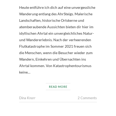
Heute entführe ich dich auf eine unvergessliche
Wanderung entlang des AhrSteigs. Malerische
Landschaften, historische Ortskerne und
atemberaubende Aussichten bieten dir hier im
idyllischen Ahrtal ein unvergleichliches Natur-
und Wandererlebnis. Nach der verheerenden
Flutkatastrophe im Sommer 2021 freuen sich
die Menschen, wenn die Besucher wieder zum
Wandern, Einkehren und Übernachten ins
Ahrtal kommen. Von Katastrophentourismus
keine…
READ MORE
Dina Knorr
2 Comments