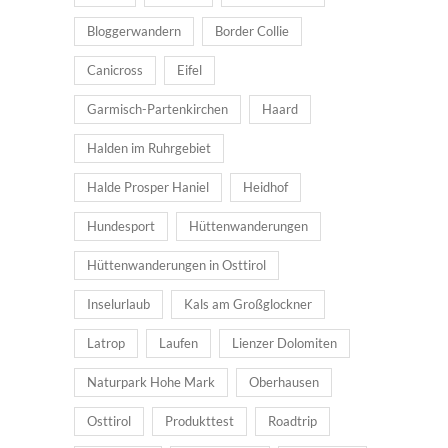
Bloggerwandern
Border Collie
Canicross
Eifel
Garmisch-Partenkirchen
Haard
Halden im Ruhrgebiet
Halde Prosper Haniel
Heidhof
Hundesport
Hüttenwanderungen
Hüttenwanderungen in Osttirol
Inselurlaub
Kals am Großglockner
Latrop
Laufen
Lienzer Dolomiten
Naturpark Hohe Mark
Oberhausen
Osttirol
Produkttest
Roadtrip