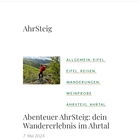
AhrSteig
ALLGEMEIN
,
EIFEL
,
EIFEL
,
REISEN
,
WANDERUNGEN
,
WEINPROBE
AHRSTEIG
,
AHRTAL
Abenteuer AhrSteig: dein
Wandererlebnis im Ahrtal
7. Mai 2024