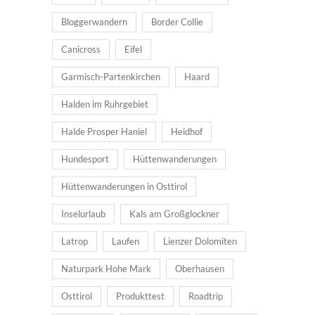
Bloggerwandern
Border Collie
Canicross
Eifel
Garmisch-Partenkirchen
Haard
Halden im Ruhrgebiet
Halde Prosper Haniel
Heidhof
Hundesport
Hüttenwanderungen
Hüttenwanderungen in Osttirol
Inselurlaub
Kals am Großglockner
Latrop
Laufen
Lienzer Dolomiten
Naturpark Hohe Mark
Oberhausen
Osttirol
Produkttest
Roadtrip