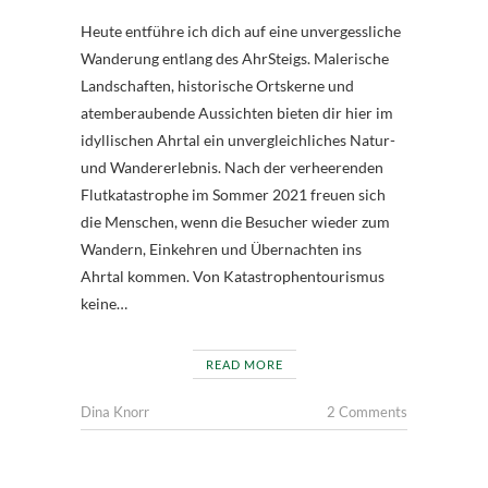
Heute entführe ich dich auf eine unvergessliche
Wanderung entlang des AhrSteigs. Malerische
Landschaften, historische Ortskerne und
atemberaubende Aussichten bieten dir hier im
idyllischen Ahrtal ein unvergleichliches Natur-
und Wandererlebnis. Nach der verheerenden
Flutkatastrophe im Sommer 2021 freuen sich
die Menschen, wenn die Besucher wieder zum
Wandern, Einkehren und Übernachten ins
Ahrtal kommen. Von Katastrophentourismus
keine…
READ MORE
Dina Knorr
2 Comments