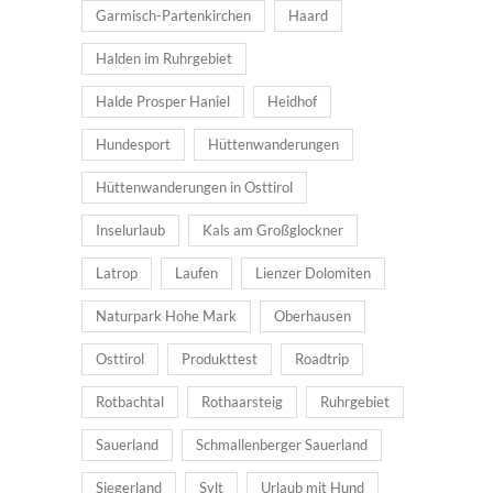
Garmisch-Partenkirchen
Haard
Halden im Ruhrgebiet
Halde Prosper Haniel
Heidhof
Hundesport
Hüttenwanderungen
Hüttenwanderungen in Osttirol
Inselurlaub
Kals am Großglockner
Latrop
Laufen
Lienzer Dolomiten
Naturpark Hohe Mark
Oberhausen
Osttirol
Produkttest
Roadtrip
Rotbachtal
Rothaarsteig
Ruhrgebiet
Sauerland
Schmallenberger Sauerland
Siegerland
Sylt
Urlaub mit Hund