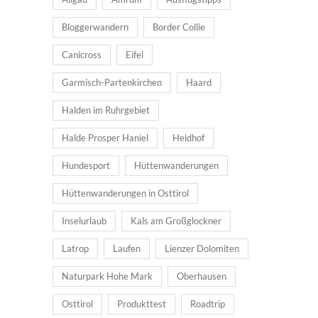
Bloggerwandern
Border Collie
Canicross
Eifel
Garmisch-Partenkirchen
Haard
Halden im Ruhrgebiet
Halde Prosper Haniel
Heidhof
Hundesport
Hüttenwanderungen
Hüttenwanderungen in Osttirol
Inselurlaub
Kals am Großglockner
Latrop
Laufen
Lienzer Dolomiten
Naturpark Hohe Mark
Oberhausen
Osttirol
Produkttest
Roadtrip