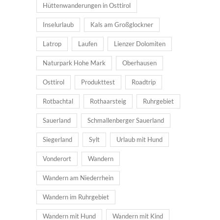
Hüttenwanderungen in Osttirol
Inselurlaub
Kals am Großglockner
Latrop
Laufen
Lienzer Dolomiten
Naturpark Hohe Mark
Oberhausen
Osttirol
Produkttest
Roadtrip
Rotbachtal
Rothaarsteig
Ruhrgebiet
Sauerland
Schmallenberger Sauerland
Siegerland
Sylt
Urlaub mit Hund
Vonderort
Wandern
Wandern am Niederrhein
Wandern im Ruhrgebiet
Wandern mit Hund
Wandern mit Kind