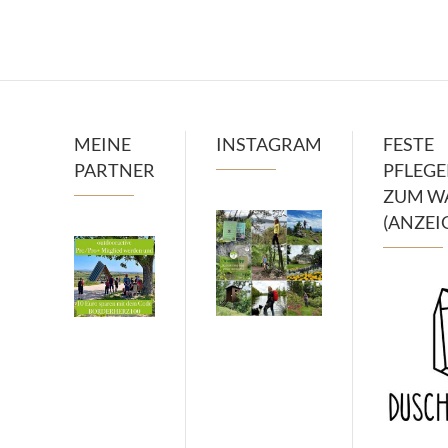
MEINE
INSTAGRAM
FESTE
PARTNER
PFLEG
ZUM W
(ANZEI