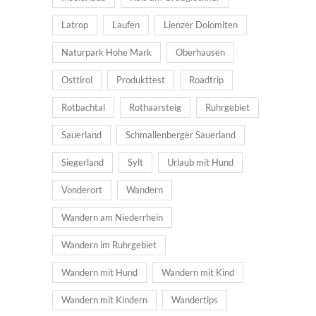
Latrop
Laufen
Lienzer Dolomiten
Naturpark Hohe Mark
Oberhausen
Osttirol
Produkttest
Roadtrip
Rotbachtal
Rothaarsteig
Ruhrgebiet
Sauerland
Schmallenberger Sauerland
Siegerland
Sylt
Urlaub mit Hund
Vonderort
Wandern
Wandern am Niederrhein
Wandern im Ruhrgebiet
Wandern mit Hund
Wandern mit Kind
Wandern mit Kindern
Wandertips