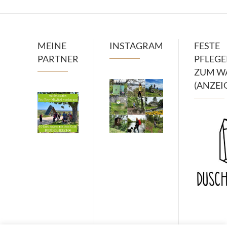
MEINE
INSTAGRAM
FESTE
PARTNER
PFLEG
ZUM W
(ANZEI