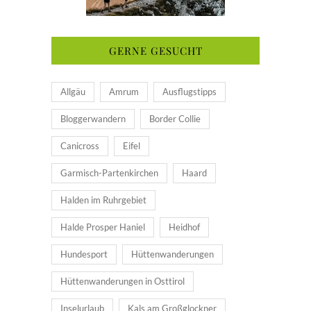
GERNE GESUCHT
Allgäu
Amrum
Ausflugstipps
Bloggerwandern
Border Collie
Canicross
Eifel
Garmisch-Partenkirchen
Haard
Halden im Ruhrgebiet
Halde Prosper Haniel
Heidhof
Hundesport
Hüttenwanderungen
Hüttenwanderungen in Osttirol
Inselurlaub
Kals am Großglockner