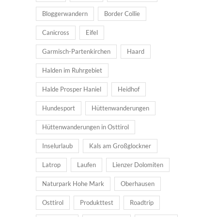
Bloggerwandern
Border Collie
Canicross
Eifel
Garmisch-Partenkirchen
Haard
Halden im Ruhrgebiet
Halde Prosper Haniel
Heidhof
Hundesport
Hüttenwanderungen
Hüttenwanderungen in Osttirol
Inselurlaub
Kals am Großglockner
Latrop
Laufen
Lienzer Dolomiten
Naturpark Hohe Mark
Oberhausen
Osttirol
Produkttest
Roadtrip