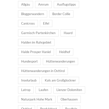
Allgäu
Amrum
Ausflugstipps
Bloggerwandern
Border Collie
Canicross
Eifel
Garmisch-Partenkirchen
Haard
Halden im Ruhrgebiet
Halde Prosper Haniel
Heidhof
Hundesport
Hüttenwanderungen
Hüttenwanderungen in Osttirol
Inselurlaub
Kals am Großglockner
Latrop
Laufen
Lienzer Dolomiten
Naturpark Hohe Mark
Oberhausen
Osttirol
Produkttest
Roadtrip